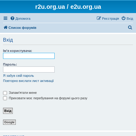
r2u.org.ua / e2u.org.ua
Допомога
Реєстрація
Вхід
П
Список форумів
о
Вхід
ш
у
Ім'я користувача:
к
Пароль:
Я забув свій пароль
Повторно вислати лист активації
Запам'ятати мене
Приховати моє перебування на форумі цього разу
Google