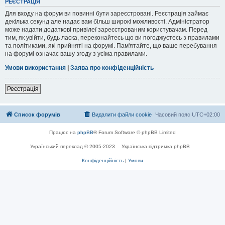
РЕЄСТРАЦІЯ
Для входу на форум ви повинні бути зареєстровані. Реєстрація займає
декілька секунд але надає вам більш широкі можливості. Адміністратор
може надати додаткові привілеї зареєстрованим користувачам. Перед
тим, як увійти, будь ласка, переконайтесь що ви погоджуєтесь з правилами
та політиками, які прийняті на форумі. Пам'ятайте, що ваше перебування
на форумі означає вашу згоду з усіма правилами.
Умови використання
|
Заява про конфіденційність
Реєстрація
Список форумів
Видалити файли cookie
Часовий пояс
UTC+02:00
Працює на
phpBB
® Forum Software © phpBB Limited
Український переклад © 2005-2023
Українська підтримка phpBB
Конфіденційність
|
Умови