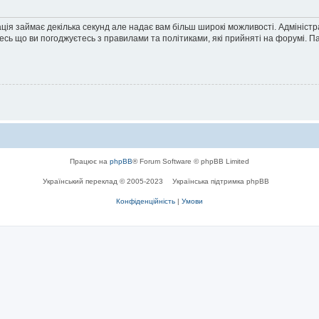
ація займає декілька секунд але надає вам більш широкі можливості. Адмініст
йтесь що ви погоджуєтесь з правилами та політиками, які прийняті на форумі.
Працює на
phpBB
® Forum Software © phpBB Limited
Український переклад © 2005-2023
Українська підтримка phpBB
Конфіденційність
|
Умови