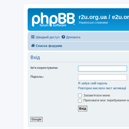
r2u.org.ua / e2u.o
Українські словники
Швидкий доступ
Допомога
Список форумів
Вхід
Ім'я користувача:
Пароль:
Я забув свій пароль
Повторно вислати лист активації
Запам'ятати мене
Приховати моє перебування на
Google