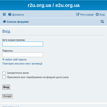
r2u.org.ua / e2u.org.ua
Допомога
Реєстрація
Вхід
П
Список форумів
о
Вхід
ш
у
Ім'я користувача:
к
Пароль:
Я забув свій пароль
Повторно вислати лист активації
Запам'ятати мене
Приховати моє перебування на форумі цього разу
Google