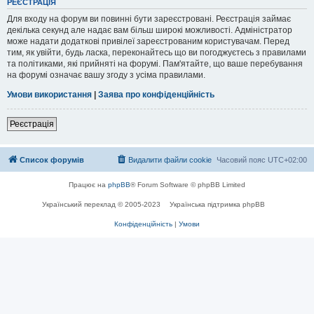
РЕЄСТРАЦІЯ
Для входу на форум ви повинні бути зареєстровані. Реєстрація займає
декілька секунд але надає вам більш широкі можливості. Адміністратор
може надати додаткові привілеї зареєстрованим користувачам. Перед
тим, як увійти, будь ласка, переконайтесь що ви погоджуєтесь з правилами
та політиками, які прийняті на форумі. Пам'ятайте, що ваше перебування
на форумі означає вашу згоду з усіма правилами.
Умови використання
|
Заява про конфіденційність
Реєстрація
Список форумів
Видалити файли cookie
Часовий пояс
UTC+02:00
Працює на
phpBB
® Forum Software © phpBB Limited
Український переклад © 2005-2023
Українська підтримка phpBB
Конфіденційність
|
Умови