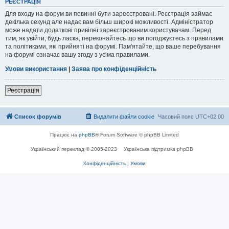
РЕЄСТРАЦІЯ
Для входу на форум ви повинні бути зареєстровані. Реєстрація займає
декілька секунд але надає вам більш широкі можливості. Адміністратор
може надати додаткові привілеї зареєстрованим користувачам. Перед
тим, як увійти, будь ласка, переконайтесь що ви погоджуєтесь з правилами
та політиками, які прийняті на форумі. Пам'ятайте, що ваше перебування
на форумі означає вашу згоду з усіма правилами.
Умови використання
|
Заява про конфіденційність
Реєстрація
Список форумів
Видалити файли cookie
Часовий пояс
UTC+02:00
Працює на
phpBB
® Forum Software © phpBB Limited
Український переклад © 2005-2023
Українська підтримка phpBB
Конфіденційність
|
Умови