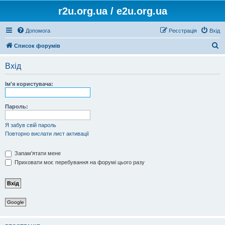
r2u.org.ua / e2u.org.ua
Допомога
Реєстрація
Вхід
П
Список форумів
о
Вхід
ш
у
Ім'я користувача:
к
Пароль:
Я забув свій пароль
Повторно вислати лист активації
Запам'ятати мене
Приховати моє перебування на форумі цього разу
Google