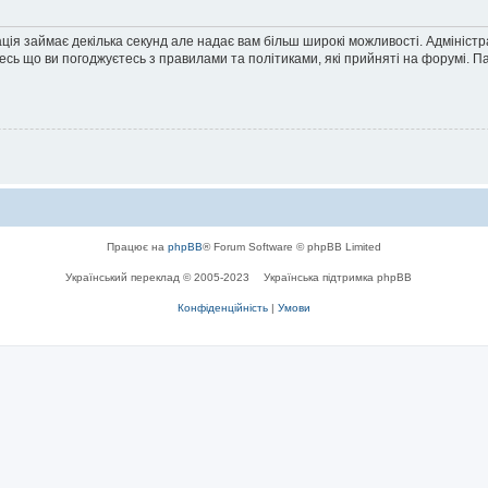
ація займає декілька секунд але надає вам більш широкі можливості. Адмініст
йтесь що ви погоджуєтесь з правилами та політиками, які прийняті на форумі.
Працює на
phpBB
® Forum Software © phpBB Limited
Український переклад © 2005-2023
Українська підтримка phpBB
Конфіденційність
|
Умови