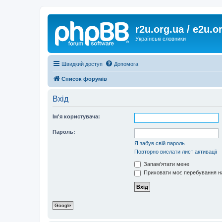
r2u.org.ua / e2u.o
Українські словники
Швидкий доступ
Допомога
Список форумів
Вхід
Ім'я користувача:
Пароль:
Я забув свій пароль
Повторно вислати лист активації
Запам'ятати мене
Приховати моє перебування на
Google