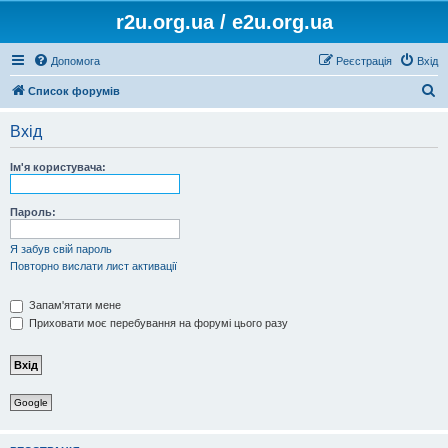
r2u.org.ua / e2u.org.ua
Допомога
Реєстрація
Вхід
П
Список форумів
о
Вхід
ш
у
Ім'я користувача:
к
Пароль:
Я забув свій пароль
Повторно вислати лист активації
Запам'ятати мене
Приховати моє перебування на форумі цього разу
Google