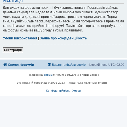
РЕЄСТРАЦІЯ
Для входу на форум ви повинні бути зареєстровані. Реєстрація займає
декілька секунд але надає вам більш широкі можливості. Адміністратор
може надати додаткові привілеї зареєстрованим користувачам. Перед
тим, як увійти, будь ласка, переконайтесь що ви погоджуєтесь з правилами
та політиками, які прийняті на форумі. Пам'ятайте, що ваше перебування
на форумі означає вашу згоду з усіма правилами.
Умови використання
|
Заява про конфіденційність
Реєстрація
Список форумів
Видалити файли cookie
Часовий пояс
UTC+02:00
Працює на
phpBB
® Forum Software © phpBB Limited
Український переклад © 2005-2023
Українська підтримка phpBB
Конфіденційність
|
Умови