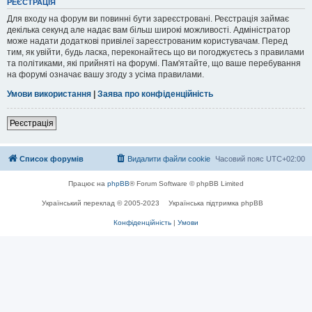
РЕЄСТРАЦІЯ
Для входу на форум ви повинні бути зареєстровані. Реєстрація займає
декілька секунд але надає вам більш широкі можливості. Адміністратор
може надати додаткові привілеї зареєстрованим користувачам. Перед
тим, як увійти, будь ласка, переконайтесь що ви погоджуєтесь з правилами
та політиками, які прийняті на форумі. Пам'ятайте, що ваше перебування
на форумі означає вашу згоду з усіма правилами.
Умови використання
|
Заява про конфіденційність
Реєстрація
Список форумів
Видалити файли cookie
Часовий пояс
UTC+02:00
Працює на
phpBB
® Forum Software © phpBB Limited
Український переклад © 2005-2023
Українська підтримка phpBB
Конфіденційність
|
Умови