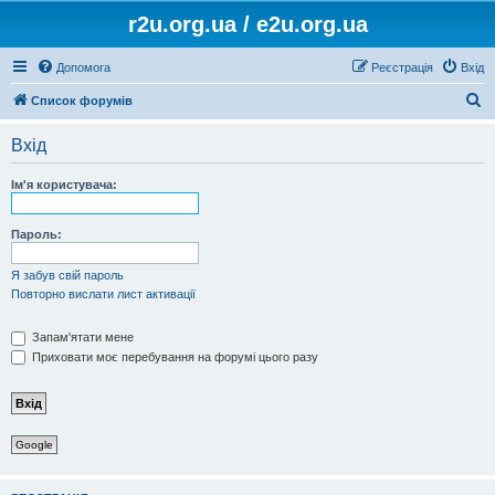
r2u.org.ua / e2u.org.ua
Допомога
Реєстрація
Вхід
П
Список форумів
о
Вхід
ш
у
Ім'я користувача:
к
Пароль:
Я забув свій пароль
Повторно вислати лист активації
Запам'ятати мене
Приховати моє перебування на форумі цього разу
Google