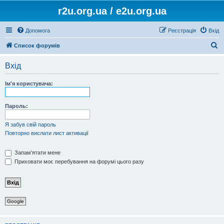
r2u.org.ua / e2u.org.ua
Допомога
Реєстрація
Вхід
П
Список форумів
о
Вхід
ш
у
Ім'я користувача:
к
Пароль:
Я забув свій пароль
Повторно вислати лист активації
Запам'ятати мене
Приховати моє перебування на форумі цього разу
Google