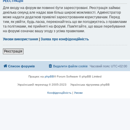
РЕЄСТРАЦІЯ
Для входу на форум ви повинні бути зареєстровані. Реєстрація займає
декілька секунд але надає вам більш широкі можливості. Адміністратор
може надати додаткові привілеї зареєстрованим користувачам. Перед
тим, як увійти, будь ласка, переконайтесь що ви погоджуєтесь з правилами
та політиками, які прийняті на форумі. Пам'ятайте, що ваше перебування
на форумі означає вашу згоду з усіма правилами.
Умови використання
|
Заява про конфіденційність
Реєстрація
Список форумів
Видалити файли cookie
Часовий пояс
UTC+02:00
Працює на
phpBB
® Forum Software © phpBB Limited
Український переклад © 2005-2023
Українська підтримка phpBB
Конфіденційність
|
Умови