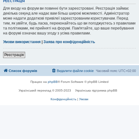
РЕЄСТРАЦІЯ
Для входу на форум ви повинні бути зареєстровані. Реєстрація займає
декілька секунд але надає вам більш широкі можливості. Адміністратор
може надати додаткові привілеї зареєстрованим користувачам. Перед
тим, як увійти, будь ласка, переконайтесь що ви погоджуєтесь з правилами
та політиками, які прийняті на форумі. Пам'ятайте, що ваше перебування
на форумі означає вашу згоду з усіма правилами.
Умови використання
|
Заява про конфіденційність
Реєстрація
Список форумів
Видалити файли cookie
Часовий пояс
UTC+02:00
Працює на
phpBB
® Forum Software © phpBB Limited
Український переклад © 2005-2023
Українська підтримка phpBB
Конфіденційність
|
Умови