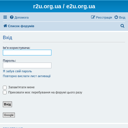
r2u.org.ua / e2u.org.ua
Допомога
Реєстрація
Вхід
П
Список форумів
о
Вхід
ш
у
Ім'я користувача:
к
Пароль:
Я забув свій пароль
Повторно вислати лист активації
Запам'ятати мене
Приховати моє перебування на форумі цього разу
Google