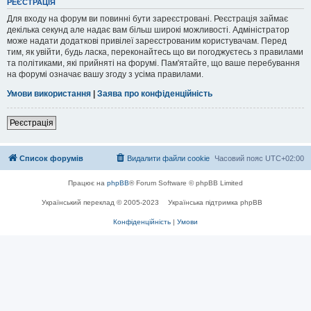
РЕЄСТРАЦІЯ
Для входу на форум ви повинні бути зареєстровані. Реєстрація займає
декілька секунд але надає вам більш широкі можливості. Адміністратор
може надати додаткові привілеї зареєстрованим користувачам. Перед
тим, як увійти, будь ласка, переконайтесь що ви погоджуєтесь з правилами
та політиками, які прийняті на форумі. Пам'ятайте, що ваше перебування
на форумі означає вашу згоду з усіма правилами.
Умови використання
|
Заява про конфіденційність
Реєстрація
Список форумів
Видалити файли cookie
Часовий пояс
UTC+02:00
Працює на
phpBB
® Forum Software © phpBB Limited
Український переклад © 2005-2023
Українська підтримка phpBB
Конфіденційність
|
Умови