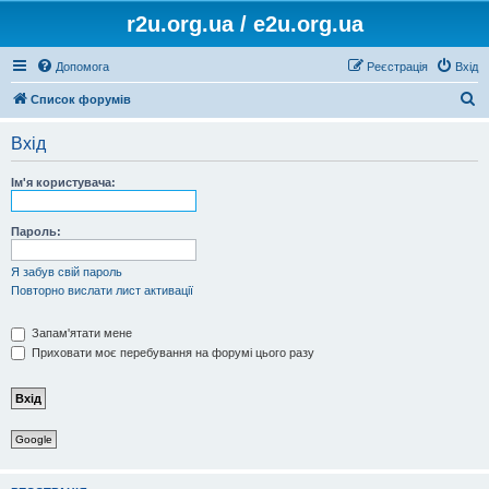
r2u.org.ua / e2u.org.ua
Допомога
Реєстрація
Вхід
П
Список форумів
о
Вхід
ш
у
Ім'я користувача:
к
Пароль:
Я забув свій пароль
Повторно вислати лист активації
Запам'ятати мене
Приховати моє перебування на форумі цього разу
Google