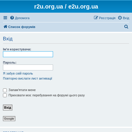
r2u.org.ua / e2u.org.ua
Допомога
Реєстрація
Вхід
П
Список форумів
о
Вхід
ш
у
Ім'я користувача:
к
Пароль:
Я забув свій пароль
Повторно вислати лист активації
Запам'ятати мене
Приховати моє перебування на форумі цього разу
Google