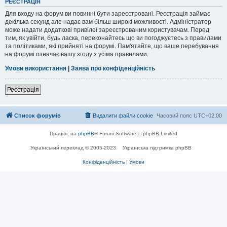
РЕЄСТРАЦІЯ
Для входу на форум ви повинні бути зареєстровані. Реєстрація займає
декілька секунд але надає вам більш широкі можливості. Адміністратор
може надати додаткові привілеї зареєстрованим користувачам. Перед
тим, як увійти, будь ласка, переконайтесь що ви погоджуєтесь з правилами
та політиками, які прийняті на форумі. Пам'ятайте, що ваше перебування
на форумі означає вашу згоду з усіма правилами.
Умови використання
|
Заява про конфіденційність
Реєстрація
Список форумів
Видалити файли cookie
Часовий пояс
UTC+02:00
Працює на
phpBB
® Forum Software © phpBB Limited
Український переклад © 2005-2023
Українська підтримка phpBB
Конфіденційність
|
Умови