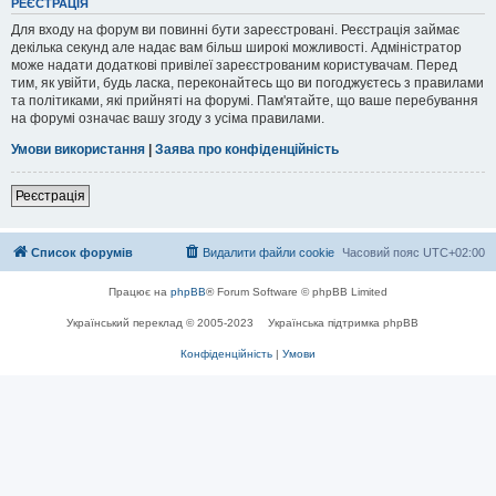
РЕЄСТРАЦІЯ
Для входу на форум ви повинні бути зареєстровані. Реєстрація займає
декілька секунд але надає вам більш широкі можливості. Адміністратор
може надати додаткові привілеї зареєстрованим користувачам. Перед
тим, як увійти, будь ласка, переконайтесь що ви погоджуєтесь з правилами
та політиками, які прийняті на форумі. Пам'ятайте, що ваше перебування
на форумі означає вашу згоду з усіма правилами.
Умови використання
|
Заява про конфіденційність
Реєстрація
Список форумів
Видалити файли cookie
Часовий пояс
UTC+02:00
Працює на
phpBB
® Forum Software © phpBB Limited
Український переклад © 2005-2023
Українська підтримка phpBB
Конфіденційність
|
Умови