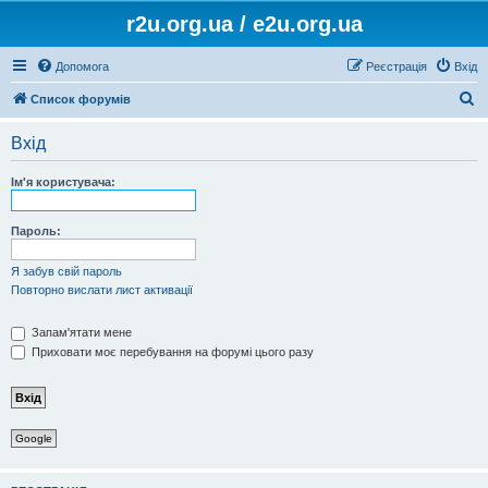
r2u.org.ua / e2u.org.ua
Допомога
Реєстрація
Вхід
П
Список форумів
о
Вхід
ш
у
Ім'я користувача:
к
Пароль:
Я забув свій пароль
Повторно вислати лист активації
Запам'ятати мене
Приховати моє перебування на форумі цього разу
Google