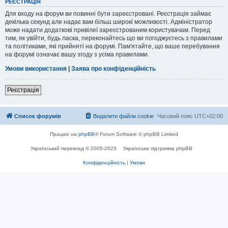
РЕЄСТРАЦІЯ
Для входу на форум ви повинні бути зареєстровані. Реєстрація займає
декілька секунд але надає вам більш широкі можливості. Адміністратор
може надати додаткові привілеї зареєстрованим користувачам. Перед
тим, як увійти, будь ласка, переконайтесь що ви погоджуєтесь з правилами
та політиками, які прийняті на форумі. Пам'ятайте, що ваше перебування
на форумі означає вашу згоду з усіма правилами.
Умови використання
|
Заява про конфіденційність
Реєстрація
Список форумів
Видалити файли cookie
Часовий пояс
UTC+02:00
Працює на
phpBB
® Forum Software © phpBB Limited
Український переклад © 2005-2023
Українська підтримка phpBB
Конфіденційність
|
Умови