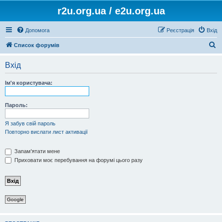
r2u.org.ua / e2u.org.ua
Допомога
Реєстрація
Вхід
П
Список форумів
о
Вхід
ш
у
Ім'я користувача:
к
Пароль:
Я забув свій пароль
Повторно вислати лист активації
Запам'ятати мене
Приховати моє перебування на форумі цього разу
Google