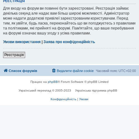
РЕЄСТРАЦІЯ
Для входу на форум ви повинні бути зареєстровані. Реєстрація займає
декілька секунд але надає вам більш широкі можливості. Адміністратор
може надати додаткові привілеї зареєстрованим користувачам. Перед
тим, як увійти, будь ласка, переконайтесь що ви погоджуєтесь з правилами
та політиками, які прийняті на форумі. Пам'ятайте, що ваше перебування
на форумі означає вашу згоду з усіма правилами.
Умови використання
|
Заява про конфіденційність
Реєстрація
Список форумів
Видалити файли cookie
Часовий пояс
UTC+02:00
Працює на
phpBB
® Forum Software © phpBB Limited
Український переклад © 2005-2023
Українська підтримка phpBB
Конфіденційність
|
Умови