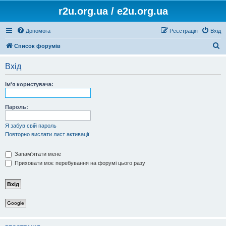
r2u.org.ua / e2u.org.ua
Допомога
Реєстрація
Вхід
П
Список форумів
о
Вхід
ш
у
Ім'я користувача:
к
Пароль:
Я забув свій пароль
Повторно вислати лист активації
Запам'ятати мене
Приховати моє перебування на форумі цього разу
Google