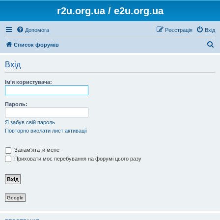
r2u.org.ua / e2u.org.ua
Допомога
Реєстрація
Вхід
П
Список форумів
о
Вхід
ш
у
Ім'я користувача:
к
Пароль:
Я забув свій пароль
Повторно вислати лист активації
Запам'ятати мене
Приховати моє перебування на форумі цього разу
Google