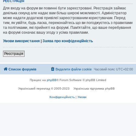
РЕЄСТРАЦІЯ
Для входу на форум ви повинні бути зареєстровані. Реєстрація займає
декілька секунд але надає вам більш широкі можливості. Адміністратор
може надати додаткові привілеї зареєстрованим користувачам. Перед
тим, як увійти, будь ласка, переконайтесь що ви погоджуєтесь з правилами
та політиками, які прийняті на форумі. Пам'ятайте, що ваше перебування
на форумі означає вашу згоду з усіма правилами.
Умови використання
|
Заява про конфіденційність
Реєстрація
Список форумів
Видалити файли cookie
Часовий пояс
UTC+02:00
Працює на
phpBB
® Forum Software © phpBB Limited
Український переклад © 2005-2023
Українська підтримка phpBB
Конфіденційність
|
Умови