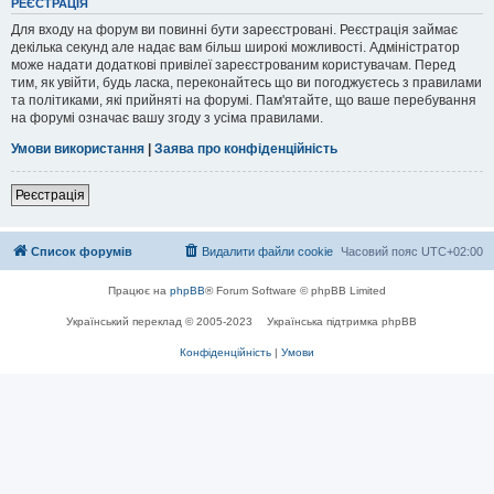
РЕЄСТРАЦІЯ
Для входу на форум ви повинні бути зареєстровані. Реєстрація займає
декілька секунд але надає вам більш широкі можливості. Адміністратор
може надати додаткові привілеї зареєстрованим користувачам. Перед
тим, як увійти, будь ласка, переконайтесь що ви погоджуєтесь з правилами
та політиками, які прийняті на форумі. Пам'ятайте, що ваше перебування
на форумі означає вашу згоду з усіма правилами.
Умови використання
|
Заява про конфіденційність
Реєстрація
Список форумів
Видалити файли cookie
Часовий пояс
UTC+02:00
Працює на
phpBB
® Forum Software © phpBB Limited
Український переклад © 2005-2023
Українська підтримка phpBB
Конфіденційність
|
Умови