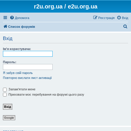
r2u.org.ua / e2u.org.ua
Допомога
Реєстрація
Вхід
П
Список форумів
о
Вхід
ш
у
Ім'я користувача:
к
Пароль:
Я забув свій пароль
Повторно вислати лист активації
Запам'ятати мене
Приховати моє перебування на форумі цього разу
Google