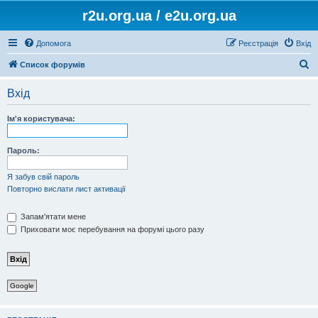
r2u.org.ua / e2u.org.ua
Допомога
Реєстрація
Вхід
П
Список форумів
о
Вхід
ш
у
Ім'я користувача:
к
Пароль:
Я забув свій пароль
Повторно вислати лист активації
Запам'ятати мене
Приховати моє перебування на форумі цього разу
Google