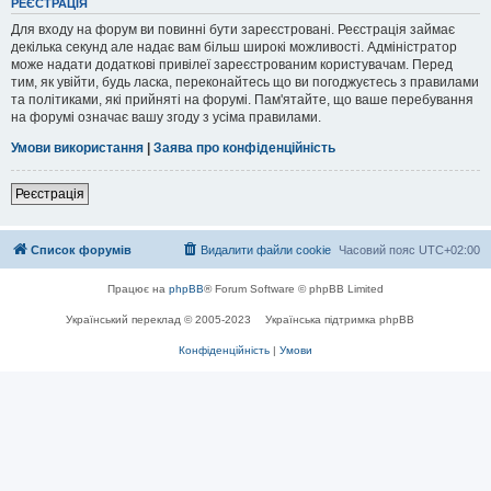
РЕЄСТРАЦІЯ
Для входу на форум ви повинні бути зареєстровані. Реєстрація займає
декілька секунд але надає вам більш широкі можливості. Адміністратор
може надати додаткові привілеї зареєстрованим користувачам. Перед
тим, як увійти, будь ласка, переконайтесь що ви погоджуєтесь з правилами
та політиками, які прийняті на форумі. Пам'ятайте, що ваше перебування
на форумі означає вашу згоду з усіма правилами.
Умови використання
|
Заява про конфіденційність
Реєстрація
Список форумів
Видалити файли cookie
Часовий пояс
UTC+02:00
Працює на
phpBB
® Forum Software © phpBB Limited
Український переклад © 2005-2023
Українська підтримка phpBB
Конфіденційність
|
Умови