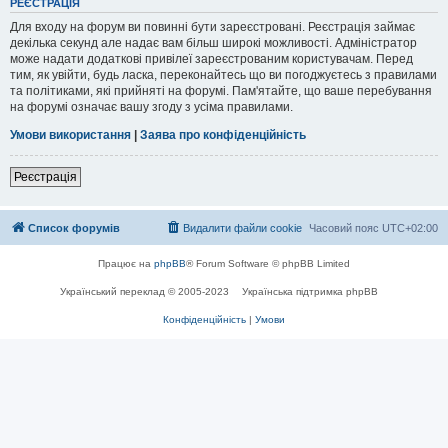
РЕЄСТРАЦІЯ
Для входу на форум ви повинні бути зареєстровані. Реєстрація займає
декілька секунд але надає вам більш широкі можливості. Адміністратор
може надати додаткові привілеї зареєстрованим користувачам. Перед
тим, як увійти, будь ласка, переконайтесь що ви погоджуєтесь з правилами
та політиками, які прийняті на форумі. Пам'ятайте, що ваше перебування
на форумі означає вашу згоду з усіма правилами.
Умови використання
|
Заява про конфіденційність
Реєстрація
Список форумів
Видалити файли cookie
Часовий пояс
UTC+02:00
Працює на
phpBB
® Forum Software © phpBB Limited
Український переклад © 2005-2023
Українська підтримка phpBB
Конфіденційність
|
Умови