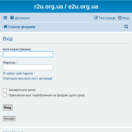
r2u.org.ua / e2u.org.ua
Допомога
Реєстрація
Вхід
П
Список форумів
о
Вхід
ш
у
Ім'я користувача:
к
Пароль:
Я забув свій пароль
Повторно вислати лист активації
Запам'ятати мене
Приховати моє перебування на форумі цього разу
Google