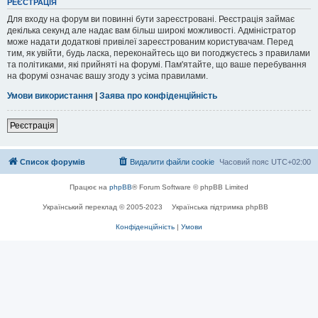
РЕЄСТРАЦІЯ
Для входу на форум ви повинні бути зареєстровані. Реєстрація займає
декілька секунд але надає вам більш широкі можливості. Адміністратор
може надати додаткові привілеї зареєстрованим користувачам. Перед
тим, як увійти, будь ласка, переконайтесь що ви погоджуєтесь з правилами
та політиками, які прийняті на форумі. Пам'ятайте, що ваше перебування
на форумі означає вашу згоду з усіма правилами.
Умови використання
|
Заява про конфіденційність
Реєстрація
Список форумів
Видалити файли cookie
Часовий пояс
UTC+02:00
Працює на
phpBB
® Forum Software © phpBB Limited
Український переклад © 2005-2023
Українська підтримка phpBB
Конфіденційність
|
Умови