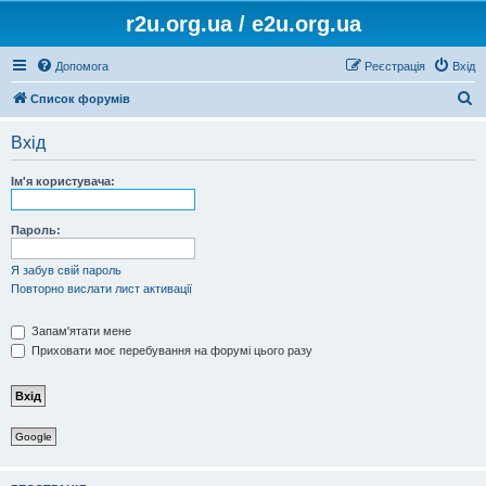
r2u.org.ua / e2u.org.ua
Допомога
Реєстрація
Вхід
П
Список форумів
о
Вхід
ш
у
Ім'я користувача:
к
Пароль:
Я забув свій пароль
Повторно вислати лист активації
Запам'ятати мене
Приховати моє перебування на форумі цього разу
Google