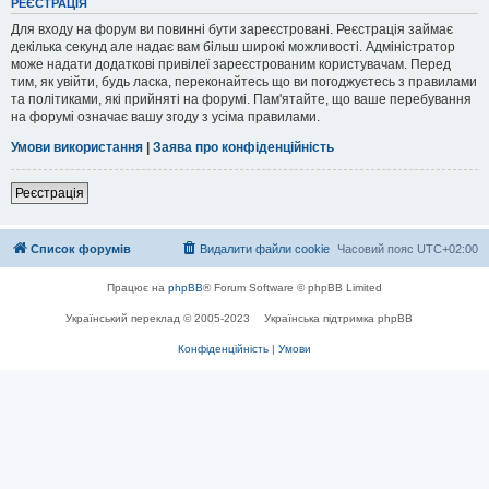
РЕЄСТРАЦІЯ
Для входу на форум ви повинні бути зареєстровані. Реєстрація займає
декілька секунд але надає вам більш широкі можливості. Адміністратор
може надати додаткові привілеї зареєстрованим користувачам. Перед
тим, як увійти, будь ласка, переконайтесь що ви погоджуєтесь з правилами
та політиками, які прийняті на форумі. Пам'ятайте, що ваше перебування
на форумі означає вашу згоду з усіма правилами.
Умови використання
|
Заява про конфіденційність
Реєстрація
Список форумів
Видалити файли cookie
Часовий пояс
UTC+02:00
Працює на
phpBB
® Forum Software © phpBB Limited
Український переклад © 2005-2023
Українська підтримка phpBB
Конфіденційність
|
Умови