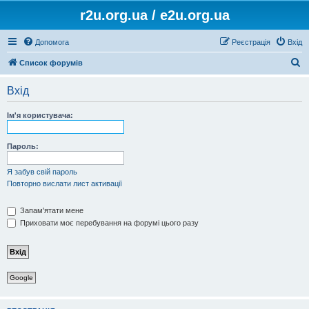
r2u.org.ua / e2u.org.ua
Допомога
Реєстрація
Вхід
П
Список форумів
о
Вхід
ш
у
Ім'я користувача:
к
Пароль:
Я забув свій пароль
Повторно вислати лист активації
Запам'ятати мене
Приховати моє перебування на форумі цього разу
Google