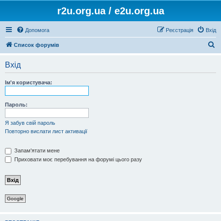
r2u.org.ua / e2u.org.ua
Допомога
Реєстрація
Вхід
П
Список форумів
о
Вхід
ш
у
Ім'я користувача:
к
Пароль:
Я забув свій пароль
Повторно вислати лист активації
Запам'ятати мене
Приховати моє перебування на форумі цього разу
Google