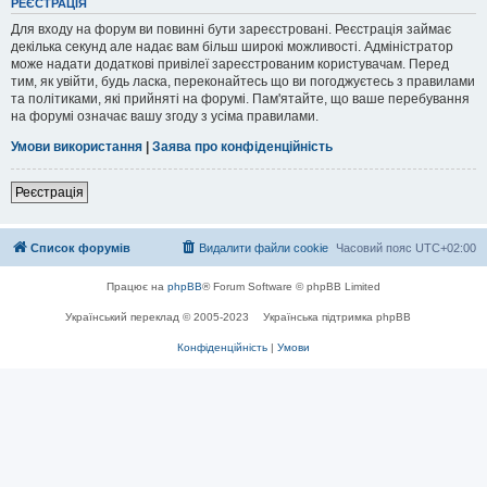
РЕЄСТРАЦІЯ
Для входу на форум ви повинні бути зареєстровані. Реєстрація займає
декілька секунд але надає вам більш широкі можливості. Адміністратор
може надати додаткові привілеї зареєстрованим користувачам. Перед
тим, як увійти, будь ласка, переконайтесь що ви погоджуєтесь з правилами
та політиками, які прийняті на форумі. Пам'ятайте, що ваше перебування
на форумі означає вашу згоду з усіма правилами.
Умови використання
|
Заява про конфіденційність
Реєстрація
Список форумів
Видалити файли cookie
Часовий пояс
UTC+02:00
Працює на
phpBB
® Forum Software © phpBB Limited
Український переклад © 2005-2023
Українська підтримка phpBB
Конфіденційність
|
Умови