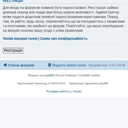
РЕЄСТРАЦІЯ
Для входу на форум ви повинні бути зареєстровані. Реєстрація займає
декілька секунд але надає вам більш широкі можливості. Адміністратор
може надати додаткові привілеї зареєстрованим користувачам. Перед
тим, як увійти, будь ласка, переконайтесь що ви погоджуєтесь з правилами
та політиками, які прийняті на форумі. Пам'ятайте, що ваше перебування
на форумі означає вашу згоду з усіма правилами.
Умови використання
|
Заява про конфіденційність
Реєстрація
Список форумів
Видалити файли cookie
Часовий пояс
UTC+02:00
Працює на
phpBB
® Forum Software © phpBB Limited
Український переклад © 2005-2023
Українська підтримка phpBB
Конфіденційність
|
Умови