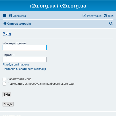
r2u.org.ua / e2u.org.ua
Допомога
Реєстрація
Вхід
П
Список форумів
о
Вхід
ш
у
Ім'я користувача:
к
Пароль:
Я забув свій пароль
Повторно вислати лист активації
Запам'ятати мене
Приховати моє перебування на форумі цього разу
Google