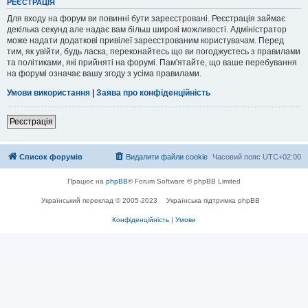
РЕЄСТРАЦІЯ
Для входу на форум ви повинні бути зареєстровані. Реєстрація займає
декілька секунд але надає вам більш широкі можливості. Адміністратор
може надати додаткові привілеї зареєстрованим користувачам. Перед
тим, як увійти, будь ласка, переконайтесь що ви погоджуєтесь з правилами
та політиками, які прийняті на форумі. Пам'ятайте, що ваше перебування
на форумі означає вашу згоду з усіма правилами.
Умови використання
|
Заява про конфіденційність
Реєстрація
Список форумів
Видалити файли cookie
Часовий пояс
UTC+02:00
Працює на
phpBB
® Forum Software © phpBB Limited
Український переклад © 2005-2023
Українська підтримка phpBB
Конфіденційність
|
Умови