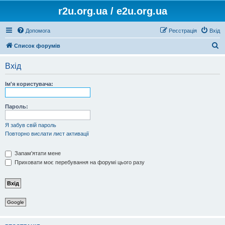
r2u.org.ua / e2u.org.ua
Допомога
Реєстрація
Вхід
П
Список форумів
о
Вхід
ш
у
Ім'я користувача:
к
Пароль:
Я забув свій пароль
Повторно вислати лист активації
Запам'ятати мене
Приховати моє перебування на форумі цього разу
Google