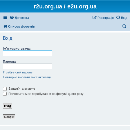
r2u.org.ua / e2u.org.ua
Допомога
Реєстрація
Вхід
П
Список форумів
о
Вхід
ш
у
Ім'я користувача:
к
Пароль:
Я забув свій пароль
Повторно вислати лист активації
Запам'ятати мене
Приховати моє перебування на форумі цього разу
Google