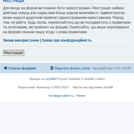
РЕЄСТРАЦІЯ
Для входу на форум ви повинні бути зареєстровані. Реєстрація займає
декілька секунд але надає вам більш широкі можливості. Адміністратор
може надати додаткові привілеї зареєстрованим користувачам. Перед
тим, як увійти, будь ласка, переконайтесь що ви погоджуєтесь з правилами
та політиками, які прийняті на форумі. Пам'ятайте, що ваше перебування
на форумі означає вашу згоду з усіма правилами.
Умови використання
|
Заява про конфіденційність
Реєстрація
Список форумів
Видалити файли cookie
Часовий пояс
UTC+02:00
Працює на
phpBB
® Forum Software © phpBB Limited
Український переклад © 2005-2023
Українська підтримка phpBB
Конфіденційність
|
Умови