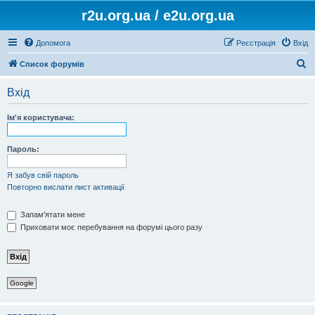
r2u.org.ua / e2u.org.ua
Допомога
Реєстрація
Вхід
П
Список форумів
о
Вхід
ш
у
Ім'я користувача:
к
Пароль:
Я забув свій пароль
Повторно вислати лист активації
Запам'ятати мене
Приховати моє перебування на форумі цього разу
Google