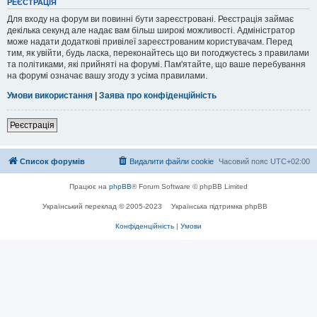
РЕЄСТРАЦІЯ
Для входу на форум ви повинні бути зареєстровані. Реєстрація займає
декілька секунд але надає вам більш широкі можливості. Адміністратор
може надати додаткові привілеї зареєстрованим користувачам. Перед
тим, як увійти, будь ласка, переконайтесь що ви погоджуєтесь з правилами
та політиками, які прийняті на форумі. Пам'ятайте, що ваше перебування
на форумі означає вашу згоду з усіма правилами.
Умови використання
|
Заява про конфіденційність
Реєстрація
Список форумів
Видалити файли cookie
Часовий пояс
UTC+02:00
Працює на
phpBB
® Forum Software © phpBB Limited
Український переклад © 2005-2023
Українська підтримка phpBB
Конфіденційність
|
Умови