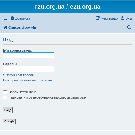
r2u.org.ua / e2u.org.ua
Допомога
Реєстрація
Вхід
П
Список форумів
о
Вхід
ш
у
Ім'я користувача:
к
Пароль:
Я забув свій пароль
Повторно вислати лист активації
Запам'ятати мене
Приховати моє перебування на форумі цього разу
Google