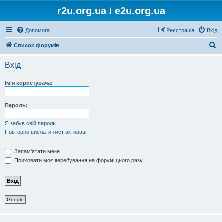
r2u.org.ua / e2u.org.ua
Допомога
Реєстрація
Вхід
П
Список форумів
о
Вхід
ш
у
Ім'я користувача:
к
Пароль:
Я забув свій пароль
Повторно вислати лист активації
Запам'ятати мене
Приховати моє перебування на форумі цього разу
Google