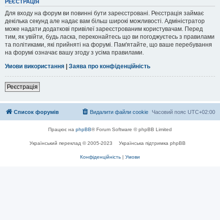
РЕЄСТРАЦІЯ
Для входу на форум ви повинні бути зареєстровані. Реєстрація займає
декілька секунд але надає вам більш широкі можливості. Адміністратор
може надати додаткові привілеї зареєстрованим користувачам. Перед
тим, як увійти, будь ласка, переконайтесь що ви погоджуєтесь з правилами
та політиками, які прийняті на форумі. Пам'ятайте, що ваше перебування
на форумі означає вашу згоду з усіма правилами.
Умови використання
|
Заява про конфіденційність
Реєстрація
Список форумів
Видалити файли cookie
Часовий пояс
UTC+02:00
Працює на
phpBB
® Forum Software © phpBB Limited
Український переклад © 2005-2023
Українська підтримка phpBB
Конфіденційність
|
Умови