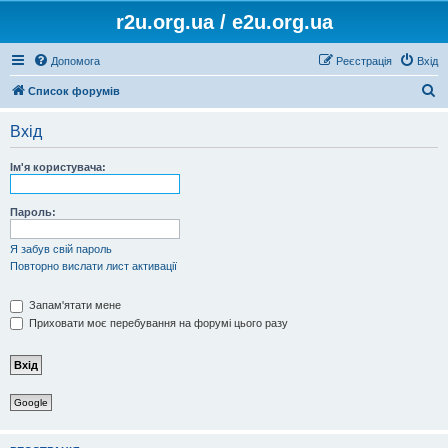
r2u.org.ua / e2u.org.ua
Допомога
Реєстрація
Вхід
П
Список форумів
о
Вхід
ш
у
Ім'я користувача:
к
Пароль:
Я забув свій пароль
Повторно вислати лист активації
Запам'ятати мене
Приховати моє перебування на форумі цього разу
Google