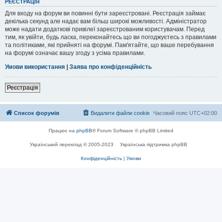
РЕЄСТРАЦІЯ
Для входу на форум ви повинні бути зареєстровані. Реєстрація займає
декілька секунд але надає вам більш широкі можливості. Адміністратор
може надати додаткові привілеї зареєстрованим користувачам. Перед
тим, як увійти, будь ласка, переконайтесь що ви погоджуєтесь з правилами
та політиками, які прийняті на форумі. Пам'ятайте, що ваше перебування
на форумі означає вашу згоду з усіма правилами.
Умови використання
|
Заява про конфіденційність
Реєстрація
Список форумів
Видалити файли cookie
Часовий пояс
UTC+02:00
Працює на
phpBB
® Forum Software © phpBB Limited
Український переклад © 2005-2023
Українська підтримка phpBB
Конфіденційність
|
Умови