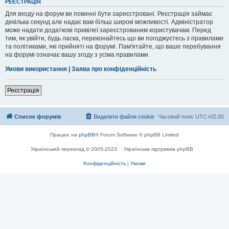
РЕЄСТРАЦІЯ
Для входу на форум ви повинні бути зареєстровані. Реєстрація займає
декілька секунд але надає вам більш широкі можливості. Адміністратор
може надати додаткові привілеї зареєстрованим користувачам. Перед
тим, як увійти, будь ласка, переконайтесь що ви погоджуєтесь з правилами
та політиками, які прийняті на форумі. Пам'ятайте, що ваше перебування
на форумі означає вашу згоду з усіма правилами.
Умови використання
|
Заява про конфіденційність
Реєстрація
Список форумів
Видалити файли cookie
Часовий пояс
UTC+02:00
Працює на
phpBB
® Forum Software © phpBB Limited
Український переклад © 2005-2023
Українська підтримка phpBB
Конфіденційність
|
Умови