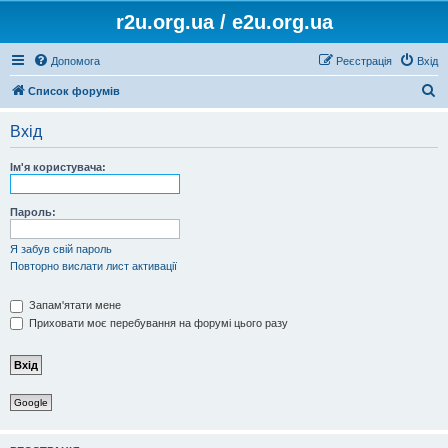
r2u.org.ua / e2u.org.ua
Допомога
Реєстрація
Вхід
П
Список форумів
о
Вхід
ш
у
Ім'я користувача:
к
Пароль:
Я забув свій пароль
Повторно вислати лист активації
Запам'ятати мене
Приховати моє перебування на форумі цього разу
Google