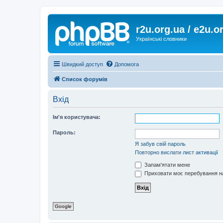
r2u.org.ua / e2u.o
Українські словники
Швидкий доступ
Допомога
Список форумів
Вхід
Ім'я користувача:
Пароль:
Я забув свій пароль
Повторно вислати лист активації
Запам'ятати мене
Приховати моє перебування на
Google