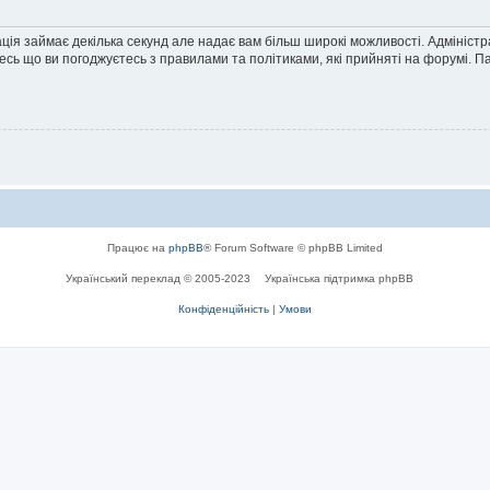
ація займає декілька секунд але надає вам більш широкі можливості. Адмініст
йтесь що ви погоджуєтесь з правилами та політиками, які прийняті на форумі.
Працює на
phpBB
® Forum Software © phpBB Limited
Український переклад © 2005-2023
Українська підтримка phpBB
Конфіденційність
|
Умови