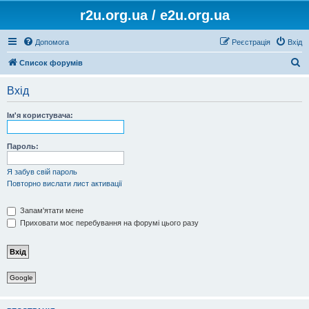
r2u.org.ua / e2u.org.ua
Допомога
Реєстрація
Вхід
П
Список форумів
о
Вхід
ш
у
Ім'я користувача:
к
Пароль:
Я забув свій пароль
Повторно вислати лист активації
Запам'ятати мене
Приховати моє перебування на форумі цього разу
Google