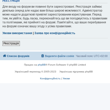
РЕЄСТРАЦІЯ
Для входу на форум ви повинні бути зареєстровані. Реєстрація займає
декілька секунд але надає вам більш широкі можливості. Адміністратор
може надати додаткові привілеї зареєстрованим користувачам. Перед
тим, як увійти, будь ласка, переконайтесь що ви погоджуєтесь з правилами
та політиками, які прийняті на форумі. Пам'ятайте, що ваше перебування
на форумі означає вашу згоду з усіма правилами.
Умови використання
|
Заява про конфіденційність
Реєстрація
Список форумів
Видалити файли cookie
Часовий пояс
UTC+02:00
Працює на
phpBB
® Forum Software © phpBB Limited
Український переклад © 2005-2023
Українська підтримка phpBB
Конфіденційність
|
Умови