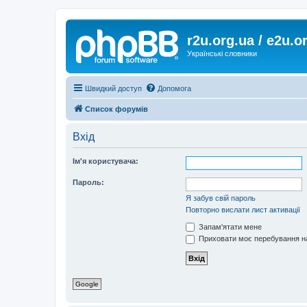
r2u.org.ua / e2u.o
Українські словники
Швидкий доступ
Допомога
Список форумів
Вхід
Ім'я користувача:
Пароль:
Я забув свій пароль
Повторно вислати лист активації
Запам'ятати мене
Приховати моє перебування на
Google