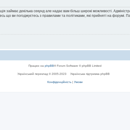
ація займає декілька секунд але надає вам більш широкі можливості. Адмініст
йтесь що ви погоджуєтесь з правилами та політиками, які прийняті на форумі.
Працює на
phpBB
® Forum Software © phpBB Limited
Український переклад © 2005-2023
Українська підтримка phpBB
Конфіденційність
|
Умови