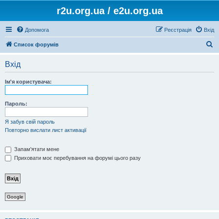
r2u.org.ua / e2u.org.ua
Допомога
Реєстрація
Вхід
П
Список форумів
о
Вхід
ш
у
Ім'я користувача:
к
Пароль:
Я забув свій пароль
Повторно вислати лист активації
Запам'ятати мене
Приховати моє перебування на форумі цього разу
Google