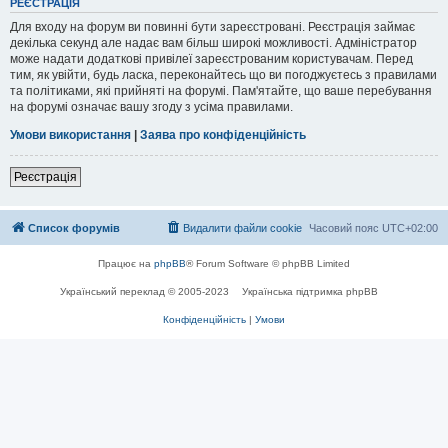
РЕЄСТРАЦІЯ
Для входу на форум ви повинні бути зареєстровані. Реєстрація займає
декілька секунд але надає вам більш широкі можливості. Адміністратор
може надати додаткові привілеї зареєстрованим користувачам. Перед
тим, як увійти, будь ласка, переконайтесь що ви погоджуєтесь з правилами
та політиками, які прийняті на форумі. Пам'ятайте, що ваше перебування
на форумі означає вашу згоду з усіма правилами.
Умови використання
|
Заява про конфіденційність
Реєстрація
Список форумів
Видалити файли cookie
Часовий пояс
UTC+02:00
Працює на
phpBB
® Forum Software © phpBB Limited
Український переклад © 2005-2023
Українська підтримка phpBB
Конфіденційність
|
Умови