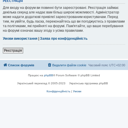
РЕЄСТРАЦІЯ
Для входу на форум ви повинні бути зареєстровані. Реєстрація займає
декілька секунд але надає вам більш широкі можливості. Адміністратор
може надати додаткові привілеї зареєстрованим користувачам. Перед
тим, як увійти, будь ласка, переконайтесь що ви погоджуєтесь з правилами
та політиками, які прийняті на форумі. Пам'ятайте, що ваше перебування
на форумі означає вашу згоду з усіма правилами.
Умови використання
|
Заява про конфіденційність
Реєстрація
Список форумів
Видалити файли cookie
Часовий пояс
UTC+02:00
Працює на
phpBB
® Forum Software © phpBB Limited
Український переклад © 2005-2023
Українська підтримка phpBB
Конфіденційність
|
Умови