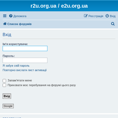
r2u.org.ua / e2u.org.ua
Допомога
Реєстрація
Вхід
П
Список форумів
о
Вхід
ш
у
Ім'я користувача:
к
Пароль:
Я забув свій пароль
Повторно вислати лист активації
Запам'ятати мене
Приховати моє перебування на форумі цього разу
Google