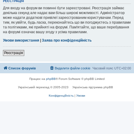
РЕЄСТРАЦІЯ
Для входу на форум ви повинні бути зареєстровані. Реєстрація займає
декілька секунд але надає вам більш широкі можливості. Адміністратор
може надати додаткові привілеї зареєстрованим користувачам. Перед
тим, як увійти, будь ласка, переконайтесь що ви погоджуєтесь з правилами
та політиками, які прийняті на форумі. Пам'ятайте, що ваше перебування
на форумі означає вашу згоду з усіма правилами.
Умови використання
|
Заява про конфіденційність
Реєстрація
Список форумів
Видалити файли cookie
Часовий пояс
UTC+02:00
Працює на
phpBB
® Forum Software © phpBB Limited
Український переклад © 2005-2023
Українська підтримка phpBB
Конфіденційність
|
Умови