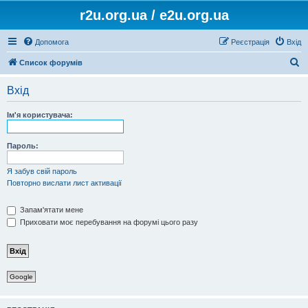
r2u.org.ua / e2u.org.ua
Допомога
Реєстрація
Вхід
П
Список форумів
о
Вхід
ш
у
Ім'я користувача:
к
Пароль:
Я забув свій пароль
Повторно вислати лист активації
Запам'ятати мене
Приховати моє перебування на форумі цього разу
Google