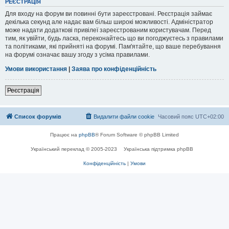
РЕЄСТРАЦІЯ
Для входу на форум ви повинні бути зареєстровані. Реєстрація займає
декілька секунд але надає вам більш широкі можливості. Адміністратор
може надати додаткові привілеї зареєстрованим користувачам. Перед
тим, як увійти, будь ласка, переконайтесь що ви погоджуєтесь з правилами
та політиками, які прийняті на форумі. Пам'ятайте, що ваше перебування
на форумі означає вашу згоду з усіма правилами.
Умови використання
|
Заява про конфіденційність
Реєстрація
Список форумів
Видалити файли cookie
Часовий пояс
UTC+02:00
Працює на
phpBB
® Forum Software © phpBB Limited
Український переклад © 2005-2023
Українська підтримка phpBB
Конфіденційність
|
Умови