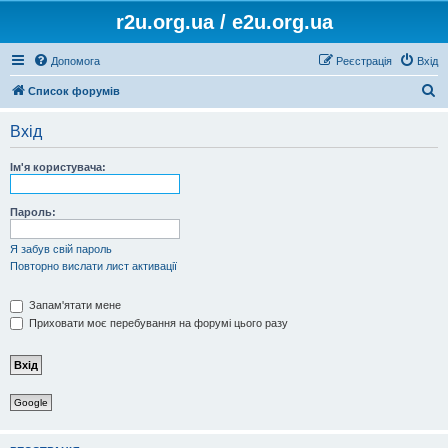
r2u.org.ua / e2u.org.ua
Допомога
Реєстрація
Вхід
П
Список форумів
о
Вхід
ш
у
Ім'я користувача:
к
Пароль:
Я забув свій пароль
Повторно вислати лист активації
Запам'ятати мене
Приховати моє перебування на форумі цього разу
Google