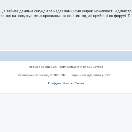
ація займає декілька секунд але надає вам більш широкі можливості. Адмініст
йтесь що ви погоджуєтесь з правилами та політиками, які прийняті на форумі.
Працює на
phpBB
® Forum Software © phpBB Limited
Український переклад © 2005-2023
Українська підтримка phpBB
Конфіденційність
|
Умови