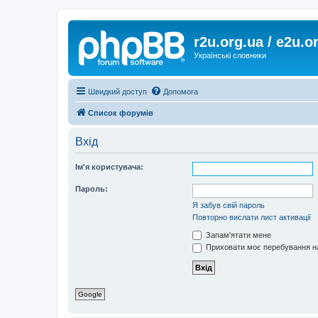
r2u.org.ua / e2u.o
Українські словники
Швидкий доступ
Допомога
Список форумів
Вхід
Ім'я користувача:
Пароль:
Я забув свій пароль
Повторно вислати лист активації
Запам'ятати мене
Приховати моє перебування на
Google