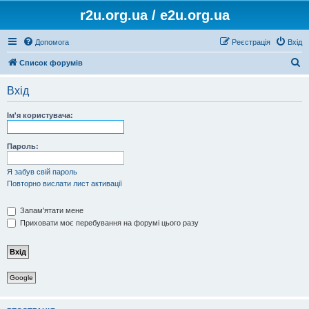
r2u.org.ua / e2u.org.ua
Допомога
Реєстрація
Вхід
П
Список форумів
о
Вхід
ш
у
Ім'я користувача:
к
Пароль:
Я забув свій пароль
Повторно вислати лист активації
Запам'ятати мене
Приховати моє перебування на форумі цього разу
Google