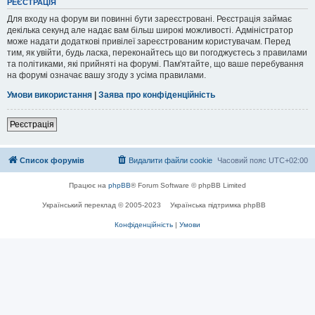
РЕЄСТРАЦІЯ
Для входу на форум ви повинні бути зареєстровані. Реєстрація займає
декілька секунд але надає вам більш широкі можливості. Адміністратор
може надати додаткові привілеї зареєстрованим користувачам. Перед
тим, як увійти, будь ласка, переконайтесь що ви погоджуєтесь з правилами
та політиками, які прийняті на форумі. Пам'ятайте, що ваше перебування
на форумі означає вашу згоду з усіма правилами.
Умови використання
|
Заява про конфіденційність
Реєстрація
Список форумів
Видалити файли cookie
Часовий пояс
UTC+02:00
Працює на
phpBB
® Forum Software © phpBB Limited
Український переклад © 2005-2023
Українська підтримка phpBB
Конфіденційність
|
Умови