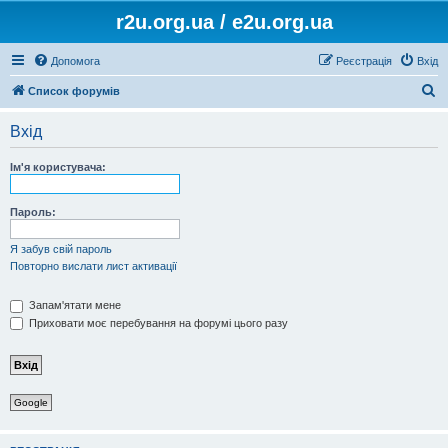
r2u.org.ua / e2u.org.ua
Допомога
Реєстрація
Вхід
П
Список форумів
о
Вхід
ш
у
Ім'я користувача:
к
Пароль:
Я забув свій пароль
Повторно вислати лист активації
Запам'ятати мене
Приховати моє перебування на форумі цього разу
Google