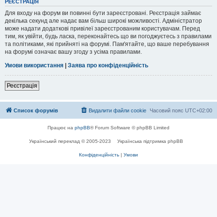
РЕЄСТРАЦІЯ
Для входу на форум ви повинні бути зареєстровані. Реєстрація займає
декілька секунд але надає вам більш широкі можливості. Адміністратор
може надати додаткові привілеї зареєстрованим користувачам. Перед
тим, як увійти, будь ласка, переконайтесь що ви погоджуєтесь з правилами
та політиками, які прийняті на форумі. Пам'ятайте, що ваше перебування
на форумі означає вашу згоду з усіма правилами.
Умови використання
|
Заява про конфіденційність
Реєстрація
Список форумів
Видалити файли cookie
Часовий пояс
UTC+02:00
Працює на
phpBB
® Forum Software © phpBB Limited
Український переклад © 2005-2023
Українська підтримка phpBB
Конфіденційність
|
Умови