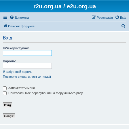
r2u.org.ua / e2u.org.ua
Допомога
Реєстрація
Вхід
П
Список форумів
о
Вхід
ш
у
Ім'я користувача:
к
Пароль:
Я забув свій пароль
Повторно вислати лист активації
Запам'ятати мене
Приховати моє перебування на форумі цього разу
Google