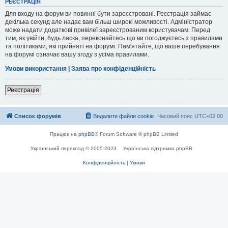
РЕЄСТРАЦІЯ
Для входу на форум ви повинні бути зареєстровані. Реєстрація займає
декілька секунд але надає вам більш широкі можливості. Адміністратор
може надати додаткові привілеї зареєстрованим користувачам. Перед
тим, як увійти, будь ласка, переконайтесь що ви погоджуєтесь з правилами
та політиками, які прийняті на форумі. Пам'ятайте, що ваше перебування
на форумі означає вашу згоду з усіма правилами.
Умови використання
|
Заява про конфіденційність
Реєстрація
Список форумів
Видалити файли cookie
Часовий пояс
UTC+02:00
Працює на
phpBB
® Forum Software © phpBB Limited
Український переклад © 2005-2023
Українська підтримка phpBB
Конфіденційність
|
Умови