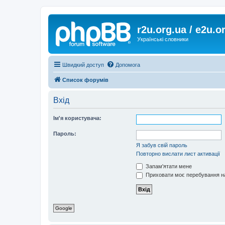
r2u.org.ua / e2u.o
Українські словники
Швидкий доступ
Допомога
Список форумів
Вхід
Ім'я користувача:
Пароль:
Я забув свій пароль
Повторно вислати лист активації
Запам'ятати мене
Приховати моє перебування на
Google