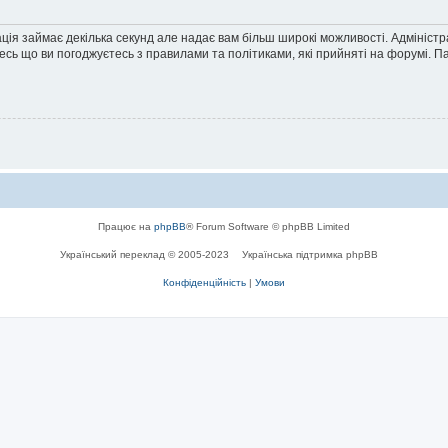
ація займає декілька секунд але надає вам більш широкі можливості. Адмініст
йтесь що ви погоджуєтесь з правилами та політиками, які прийняті на форумі.
Працює на
phpBB
® Forum Software © phpBB Limited
Український переклад © 2005-2023
Українська підтримка phpBB
Конфіденційність
|
Умови