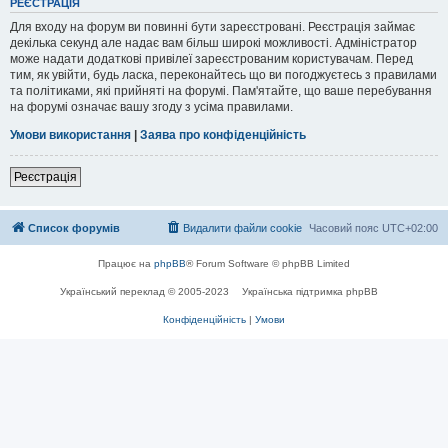
РЕЄСТРАЦІЯ
Для входу на форум ви повинні бути зареєстровані. Реєстрація займає
декілька секунд але надає вам більш широкі можливості. Адміністратор
може надати додаткові привілеї зареєстрованим користувачам. Перед
тим, як увійти, будь ласка, переконайтесь що ви погоджуєтесь з правилами
та політиками, які прийняті на форумі. Пам'ятайте, що ваше перебування
на форумі означає вашу згоду з усіма правилами.
Умови використання
|
Заява про конфіденційність
Реєстрація
Список форумів
Видалити файли cookie
Часовий пояс
UTC+02:00
Працює на
phpBB
® Forum Software © phpBB Limited
Український переклад © 2005-2023
Українська підтримка phpBB
Конфіденційність
|
Умови