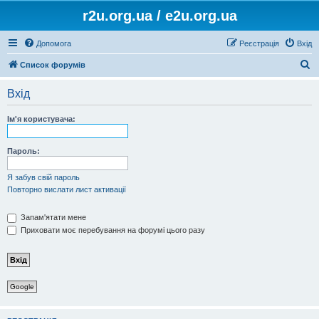
r2u.org.ua / e2u.org.ua
Допомога
Реєстрація
Вхід
П
Список форумів
о
Вхід
ш
у
Ім'я користувача:
к
Пароль:
Я забув свій пароль
Повторно вислати лист активації
Запам'ятати мене
Приховати моє перебування на форумі цього разу
Google