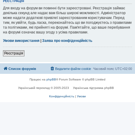
РЕЄСТРАЦІЯ
Для входу на форум ви повинні бути зареєстровані. Реєстрація займає
декілька секунд але надає вам більш широкі можливості. Адміністратор
може надати додаткові привілеї зареєстрованим користувачам. Перед
тим, як увійти, будь ласка, переконайтесь що ви погоджуєтесь з правилами
та політиками, які прийняті на форумі. Пам'ятайте, що ваше перебування
на форумі означає вашу згоду з усіма правилами.
Умови використання
|
Заява про конфіденційність
Реєстрація
Список форумів
Видалити файли cookie
Часовий пояс
UTC+02:00
Працює на
phpBB
® Forum Software © phpBB Limited
Український переклад © 2005-2023
Українська підтримка phpBB
Конфіденційність
|
Умови