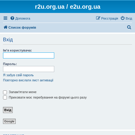
r2u.org.ua / e2u.org.ua
Допомога
Реєстрація
Вхід
П
Список форумів
о
Вхід
ш
у
Ім'я користувача:
к
Пароль:
Я забув свій пароль
Повторно вислати лист активації
Запам'ятати мене
Приховати моє перебування на форумі цього разу
Google