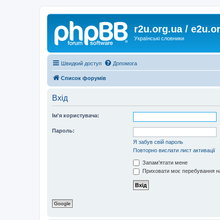
r2u.org.ua / e2u.o
Українські словники
Швидкий доступ
Допомога
Список форумів
Вхід
Ім'я користувача:
Пароль:
Я забув свій пароль
Повторно вислати лист активації
Запам'ятати мене
Приховати моє перебування на
Google