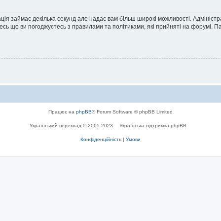
ація займає декілька секунд але надає вам більш широкі можливості. Адмініст
йтесь що ви погоджуєтесь з правилами та політиками, які прийняті на форумі.
Працює на
phpBB
® Forum Software © phpBB Limited
Український переклад © 2005-2023
Українська підтримка phpBB
Конфіденційність
|
Умови