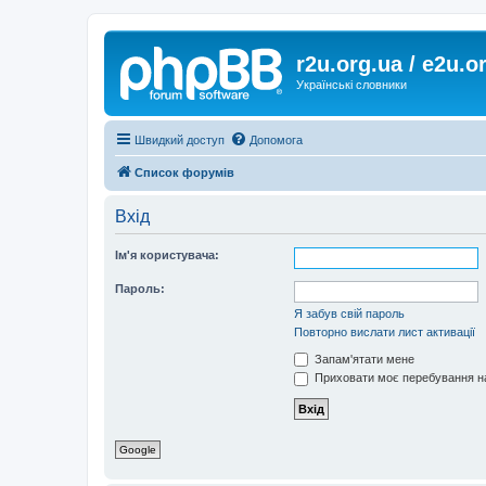
r2u.org.ua / e2u.o
Українські словники
Швидкий доступ
Допомога
Список форумів
Вхід
Ім'я користувача:
Пароль:
Я забув свій пароль
Повторно вислати лист активації
Запам'ятати мене
Приховати моє перебування на
Google