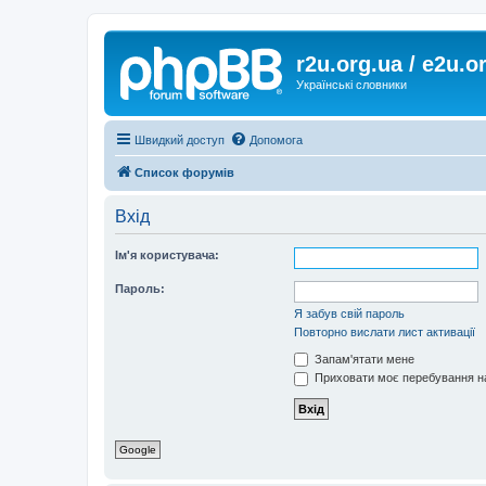
r2u.org.ua / e2u.o
Українські словники
Швидкий доступ
Допомога
Список форумів
Вхід
Ім'я користувача:
Пароль:
Я забув свій пароль
Повторно вислати лист активації
Запам'ятати мене
Приховати моє перебування на
Google