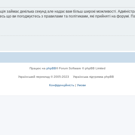
ація займає декілька секунд але надає вам більш широкі можливості. Адмініст
йтесь що ви погоджуєтесь з правилами та політиками, які прийняті на форумі.
Працює на
phpBB
® Forum Software © phpBB Limited
Український переклад © 2005-2023
Українська підтримка phpBB
Конфіденційність
|
Умови