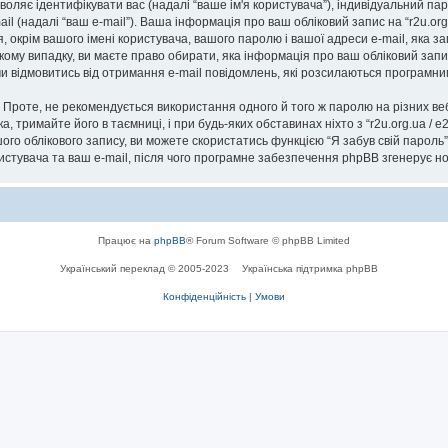
озволяє ідентифікувати вас (надалі “ваше ім'я користувача”), індивідуальний п
il (надалі “ваш e-mail”). Ваша інформація про ваш обліковий запис на “r2u.or
я, окрім вашого імені користувача, вашого паролю і вашої адреси e-mail, яка 
ь-якому випадку, ви маєте право обирати, яка інформація про ваш обліковий за
 чи відмовитись від отримання e-mail повідомлень, які розсилаються програм
роте, не рекомендується використання одного й того ж паролю на різних ве
ска, тримайте його в таємниці, і при будь-яких обставинах ніхто з “r2u.org.ua / 
го облікового запису, ви можете скористатись функцією “Я забув свій парол
ристувача та ваш e-mail, після чого програмне забезпечення phpBB згенерує н
Працює на
phpBB
® Forum Software © phpBB Limited
Український переклад © 2005-2023
Українська підтримка phpBB
Конфіденційність
|
Умови