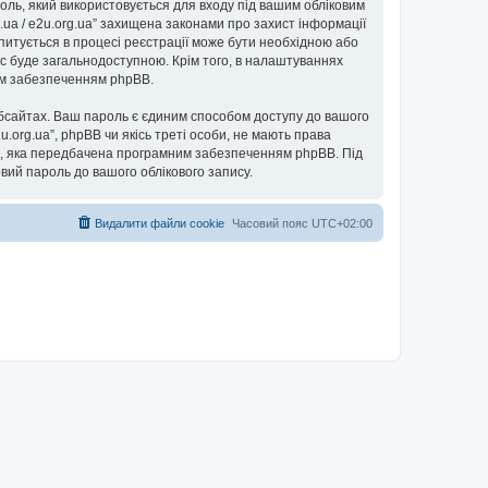
ароль, який використовується для входу під вашим обліковим
g.ua / e2u.org.ua” захищена законами про захист інформації
запитується в процесі реєстрації може бути необхідною або
пис буде загальнодоступною. Крім того, в налаштуваннях
ним забезпеченням phpBB.
бсайтах. Ваш пароль є єдиним способом доступу до вашого
e2u.org.ua”, phpBB чи якісь треті особи, не мають права
ь”, яка передбачена програмним забезпеченням phpBB. Під
овий пароль до вашого облікового запису.
Видалити файли cookie
Часовий пояс
UTC+02:00