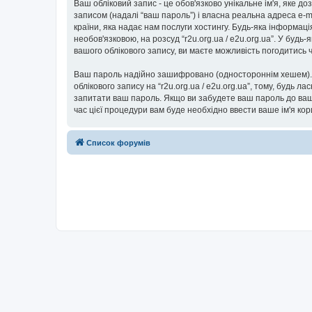
Ваш обліковий запис - це обов'язково унікальне ім'я, яке д
записом (надалі “ваш пароль”) і власна реальна адреса e-ma
країни, яка надає нам послуги хостингу. Будь-яка інформаці
необов'язковою, на розсуд “r2u.org.ua / e2u.org.ua”. У буд
вашого облікового запису, ви маєте можливість погодитись
Ваш пароль надійно зашифровано (одностороннім хешем). П
облікового запису на “r2u.org.ua / e2u.org.ua”, тому, будь ла
запитати ваш пароль. Якщо ви забудете ваш пароль до вашо
час цієї процедури вам буде необхідно ввести ваше ім'я ко
Список форумів