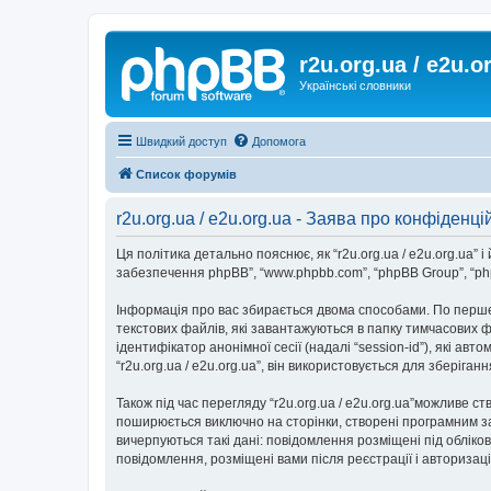
r2u.org.ua / e2u.o
Українські словники
Швидкий доступ
Допомога
Список форумів
r2u.org.ua / e2u.org.ua - Заява про конфіденці
Ця політика детально пояснює, як “r2u.org.ua / e2u.org.ua” і йо
забезпечення phpBB”, “www.phpbb.com”, “phpBB Group”, “php
Інформація про вас збирається двома способами. По перше,
текстових файлів, які завантажуються в папку тимчасових ф
ідентифікатор анонімної сесії (надалі “session-id”), які 
“r2u.org.ua / e2u.org.ua”, він використовується для зберіг
Також під час перегляду “r2u.org.ua / e2u.org.ua”можливе с
поширюється виключно на сторінки, створені програмним за
вичерпуються такі дані: повідомлення розміщені під обліковим
повідомлення, розміщені вами після реєстрації і авторизаці