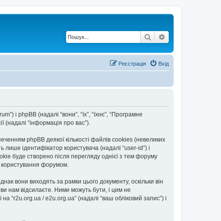
Пошук
Розширений по
Реєстрація
Вхід
rum”) і phpBB (надалі “вони”, “їх”, “їхнє”, “Програмне
 (надалі “інформація про вас”).
еченням phpBB деякої кількості файлів cookies (невеликих
 лише ідентифікатор користувача (надалі “user-id”) і
okie буде створено після перегляду однієї з тем форуму
ть користування форумом.
днак вони виходять за рамки цього документу, оскільки він
и нам відсилаєте. Ними можуть бути, і цим не
а “r2u.org.ua / e2u.org.ua” (надалі “ваш обліковий запис”) і