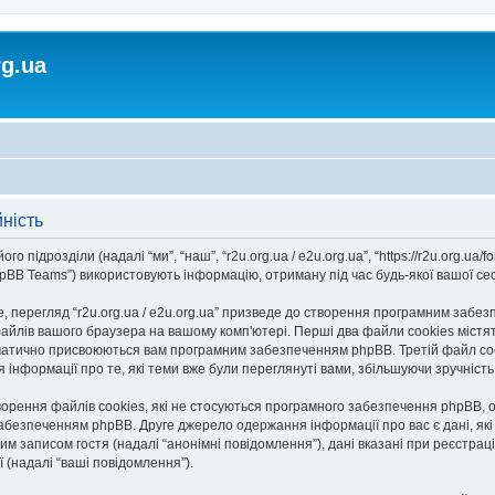
rg.ua
йність
го підрозділи (надалі “ми”, “наш”, “r2u.org.ua / e2u.org.ua”, “https://r2u.org.ua/fo
BB Teams”) використовують інформацію, отриману під час будь-якої вашої сесії
 перегляд “r2u.org.ua / e2u.org.ua” призведе до створення програмним забезп
айлів вашого браузера на вашому комп'ютері. Перші два файли cookies містять
автоматично присвоюються вам програмним забезпеченням phpBB. Третій файл co
ання інформації про те, які теми вже були переглянуті вами, збільшуючи зручніс
творення файлів cookies, які не стосуються програмного забезпечення phpBB, о
безпеченням phpBB. Друге джерело одержання інформації про вас є дані, які в
 записом гостя (надалі “анонімні повідомлення”), дані вказані при реєстрації н
ї (надалі “ваші повідомлення”).