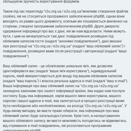
збільшуючи зручність користування форумом.
Також під час перегляду “r2u.org.ua / e2u.org.ua”можливе створення файлів
cookies, які не стосуються програмного забезпечення phpBB, однак вони
виходять за рамки цього документу, оскільки він поширюється виключно на
сторінки, створені програмним забезпеченням phpBB. Друге джерело
одержання інформації про вас є дані, які ви нам відсилаєте. Ними можуть
бути, і цим не вичерпуються такі дані: повідомлення розміщені під
обліковим записом гостя (надалі “анонімні повідомлення”), дані вказані
при реєстрації на “r2u.org.ua / e2u.org.ua” (надалі “ваш обліковий запис”) і
повідомлення, розміщені вами після реєстрації і авторизації (надалі “ваші
повідомлення”).
Ваш обліковий запис - це обов'язково унікальне ім'я, яке дозволяє
ідентифікувати вас (надалі “ваше ім'я користувача”), індивідуальний
пароль, який використовується для входу під вашим обліковим записом
(надалі “ваш пароль”) і власна реальна адреса e-mail (надалі “ваш e-mail”).
Ваша інформація про ваш обліковий запис на “r2u.org.ua / e2u.org.ua”
захищена законами про захист інформації країни, яка надає нам послуги
хостингу. Будь-яка інформація, окрім вашого імені користувача, вашого
паролю і вашої адреси e-mail, яка запитується в процесі реєстрації може
бути необхідною або необов'язковою, на розсуд “r2u.org.ua / e2u.org.ua”. У
будь-якому випадку, ви маєте право обирати, яка інформація про ваш
обліковий запис буде загальнодоступною. Крім того, в налаштуваннях
вашого облікового запису, ви маєте можливість погодитись чи відмовитись
від отримання e-mail повідомлень, які розсилаються програмним
забезпеченням phpBB.