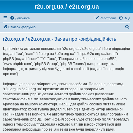
r2u.org.ua / e2u.org.ua
Допомога
Реєстрація
Вхід
П
Список форумів
о
r2u.org.ua / e2u.org.ua - Заява про конфіденційність
ш
у
Ця політика детально пояснює, як “r2u.org.ua / e2u.org.ua” і його підрозділи
(надалі “ми”, “наш”, “r2u.org.ua / e2u.org.ua”, “https://r2u.org.ua/forum”) і
к
phpBB (надалі “вони”, “їх”, “їхнє”, “Програмне забезпечення phpBB”,
“www.phpbb.com”, “phpBB Group”, “phpBB Teams”) використовують
інформацію, отриману під час будь-якої вашої сесії (надалі “інформація
про вас”).
Інформація про вас збирається двома способами. По перше, перегляд
“r2u.org.ua / e2u.org.ua” призведе до створення програмним
забезпеченням phpBB деякої кількості файлів cookies (невеликих
текстових файлів, які завантажуються в папку тимчасових файлів вашого
браузера на вашому комп'ютері. Перші два файли cookies містять лише
ідентифікатор користувача (надалі “user-id”) і ідентифікатор анонімної
сесії (надалі “session-id”), які автоматично присвоюються вам програмним
забезпеченням phpBB. Третій файл cookie буде створено після перегляду
однієї з тем форуму “r2u.org.ua / e2u.org.ua”, він використовується для
зберігання інформації про те, які теми вже були переглянуті вами,