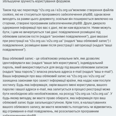
збільшуючи зручність користування форумом.
Також під час перегляду “r2u.org.ua / e2u.org.ua”можливе створення файлів
cookies, які не стосуються програмного забезпечення phpBB, однак вони
виходять за рамки цього документу, оскільки він поширюється виключно на
сторінки, створені програмним забезпеченням phpBB. Друге джерело
одержання інформації про вас є дані, які ви нам відсилаєте. Ними можуть
бути, і цим не вичерпуються такі дані: повідомлення розміщені під
обліковим записом гостя (надалі “анонімні повідомлення”), дані вказані
при реєстрації на “r2u.org.ua / e2u.org.ua” (надалі “ваш обліковий запис”) і
повідомлення, розміщені вами після реєстрації і авторизації (надалі “ваші
повідомлення”).
Ваш обліковий запис - це обов'язково унікальне ім'я, яке дозволяє
ідентифікувати вас (надалі “ваше ім'я користувача”), індивідуальний
пароль, який використовується для входу під вашим обліковим записом
(надалі “ваш пароль”) і власна реальна адреса e-mail (надалі “ваш e-mail”).
Ваша інформація про ваш обліковий запис на “r2u.org.ua / e2u.org.ua”
захищена законами про захист інформації країни, яка надає нам послуги
хостингу. Будь-яка інформація, окрім вашого імені користувача, вашого
паролю і вашої адреси e-mail, яка запитується в процесі реєстрації може
бути необхідною або необов'язковою, на розсуд “r2u.org.ua / e2u.org.ua”. У
будь-якому випадку, ви маєте право обирати, яка інформація про ваш
обліковий запис буде загальнодоступною. Крім того, в налаштуваннях
вашого облікового запису, ви маєте можливість погодитись чи відмовитись
від отримання e-mail повідомлень, які розсилаються програмним
забезпеченням phpBB.