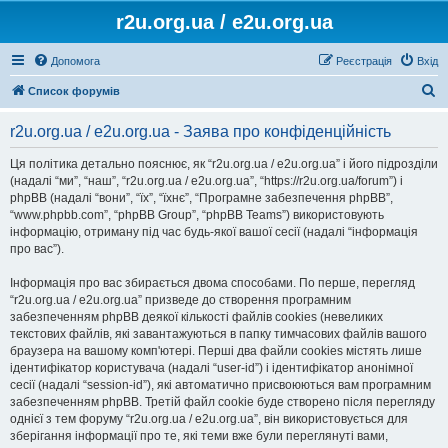
r2u.org.ua / e2u.org.ua
Допомога
Реєстрація
Вхід
П
Список форумів
о
r2u.org.ua / e2u.org.ua - Заява про конфіденційність
ш
у
Ця політика детально пояснює, як “r2u.org.ua / e2u.org.ua” і його підрозділи
(надалі “ми”, “наш”, “r2u.org.ua / e2u.org.ua”, “https://r2u.org.ua/forum”) і
к
phpBB (надалі “вони”, “їх”, “їхнє”, “Програмне забезпечення phpBB”,
“www.phpbb.com”, “phpBB Group”, “phpBB Teams”) використовують
інформацію, отриману під час будь-якої вашої сесії (надалі “інформація
про вас”).
Інформація про вас збирається двома способами. По перше, перегляд
“r2u.org.ua / e2u.org.ua” призведе до створення програмним
забезпеченням phpBB деякої кількості файлів cookies (невеликих
текстових файлів, які завантажуються в папку тимчасових файлів вашого
браузера на вашому комп'ютері. Перші два файли cookies містять лише
ідентифікатор користувача (надалі “user-id”) і ідентифікатор анонімної
сесії (надалі “session-id”), які автоматично присвоюються вам програмним
забезпеченням phpBB. Третій файл cookie буде створено після перегляду
однієї з тем форуму “r2u.org.ua / e2u.org.ua”, він використовується для
зберігання інформації про те, які теми вже були переглянуті вами,