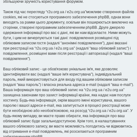
збільшуючи зручність користування форумом.
Також під час перегляду “r2u.org.ua / e2u.org.ua”можливе створення файлів
cookies, які не стосуються програмного забезпечення phpBB, однак вони
виходять за рамки цього документу, оскільки він поширюється виключно на
сторінки, створені програмним забезпеченням phpBB. Друге джерело
одержання інформації про вас є дані, які ви нам відсилаєте. Ними можуть
бути, і цим не вичерпуються такі дані: повідомлення розміщені під
обліковим записом гостя (надалі “анонімні повідомлення”), дані вказані
при реєстрації на “r2u.org.ua / e2u.org.ua” (надалі “ваш обліковий запис”) і
повідомлення, розміщені вами після реєстрації і авторизації (надалі “ваші
повідомлення”).
Ваш обліковий запис - це обов'язково унікальне ім'я, яке дозволяє
ідентифікувати вас (надалі “ваше ім'я користувача”), індивідуальний
пароль, який використовується для входу під вашим обліковим записом
(надалі “ваш пароль”) і власна реальна адреса e-mail (надалі “ваш e-mail”).
Ваша інформація про ваш обліковий запис на “r2u.org.ua / e2u.org.ua”
захищена законами про захист інформації країни, яка надає нам послуги
хостингу. Будь-яка інформація, окрім вашого імені користувача, вашого
паролю і вашої адреси e-mail, яка запитується в процесі реєстрації може
бути необхідною або необов'язковою, на розсуд “r2u.org.ua / e2u.org.ua”. У
будь-якому випадку, ви маєте право обирати, яка інформація про ваш
обліковий запис буде загальнодоступною. Крім того, в налаштуваннях
вашого облікового запису, ви маєте можливість погодитись чи відмовитись
від отримання e-mail повідомлень, які розсилаються програмним
забезпеченням phpBB.