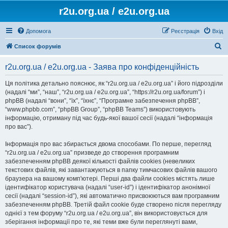
r2u.org.ua / e2u.org.ua
Допомога
Реєстрація
Вхід
П
Список форумів
о
r2u.org.ua / e2u.org.ua - Заява про конфіденційність
ш
у
Ця політика детально пояснює, як “r2u.org.ua / e2u.org.ua” і його підрозділи
(надалі “ми”, “наш”, “r2u.org.ua / e2u.org.ua”, “https://r2u.org.ua/forum”) і
к
phpBB (надалі “вони”, “їх”, “їхнє”, “Програмне забезпечення phpBB”,
“www.phpbb.com”, “phpBB Group”, “phpBB Teams”) використовують
інформацію, отриману під час будь-якої вашої сесії (надалі “інформація
про вас”).
Інформація про вас збирається двома способами. По перше, перегляд
“r2u.org.ua / e2u.org.ua” призведе до створення програмним
забезпеченням phpBB деякої кількості файлів cookies (невеликих
текстових файлів, які завантажуються в папку тимчасових файлів вашого
браузера на вашому комп'ютері. Перші два файли cookies містять лише
ідентифікатор користувача (надалі “user-id”) і ідентифікатор анонімної
сесії (надалі “session-id”), які автоматично присвоюються вам програмним
забезпеченням phpBB. Третій файл cookie буде створено після перегляду
однієї з тем форуму “r2u.org.ua / e2u.org.ua”, він використовується для
зберігання інформації про те, які теми вже були переглянуті вами,